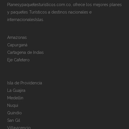
Planesypaquetesturisticos.com.co, ofrece los mejores planes
y paquetes Turísticos a destinos nacionales e
internacionalesIslas.
Amazonas
Capurganá
Cartagena de Indias
Eje Cafetero
Isla de Providencia
La Guajira
Medellin
Nuqui
Quindio
San Gil
Villavicencio