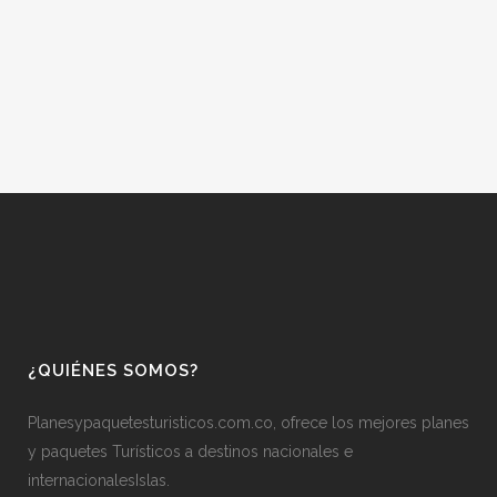
¿QUIÉNES SOMOS?
Planesypaquetesturisticos.com.co, ofrece los mejores planes
y paquetes Turísticos a destinos nacionales e
internacionalesIslas.