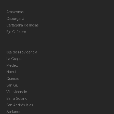
Amazonas
Capurganá
Cartagena de Indias
Eje Cafetero
Isla de Providencia
La Guajira
Medellin
Nuqui
Quindio
San Gil
Villavicencio
Bahia Solano
San Andrés Islas
Santander