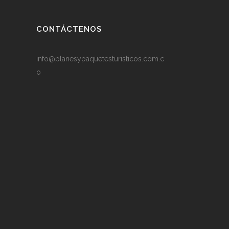
CONTÁCTENOS
info@planesypaquetesturisticos.com.c
o