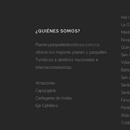
Isla
La G
¿QUIÉNES SOMOS?
Mede
Nuqu
Planesypaquetesturisticos.com.co,
Quin
ofrece los mejores planes y paquetes
San 
Turísticos a destinos nacionales e
Vill
internacionalesIslas.
Bahi
San 
Amazonas
Sant
Capurganá
Sant
Cartagena de Indias
Finc
Eje Cafetero
Pere
Alqu
Coli