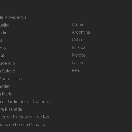
 de Providencia
Aruba
uajira
Argentina
llin
Cuba
i
Europa
dio
Mexico
Gil
Panamá
avicencio
Perú
a Solano
Andrés Islas
ander
a Marta
a el Jardín de los Colibríes
ira Risaralda
iler de Finca Jardín de los
bríes en Pereira Risaralda