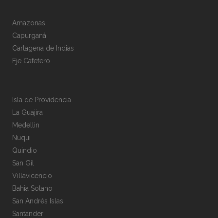
Amazonas
Capurganá
Cartagena de Indias
Eje Cafetero
Isla de Providencia
La Guajira
Medellin
Nuqui
Quindio
San Gil
Villavicencio
Bahia Solano
San Andrés Islas
Santander