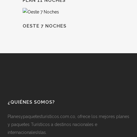
PLAN 11 NOCHES
OESTE 7 NOCHES
¿QUIÉNES SOMOS?
Planesypaquetesturisticos.com.co, ofrece los mejores planes
y paquetes Turísticos a destinos nacionales e
internacionalesIslas.