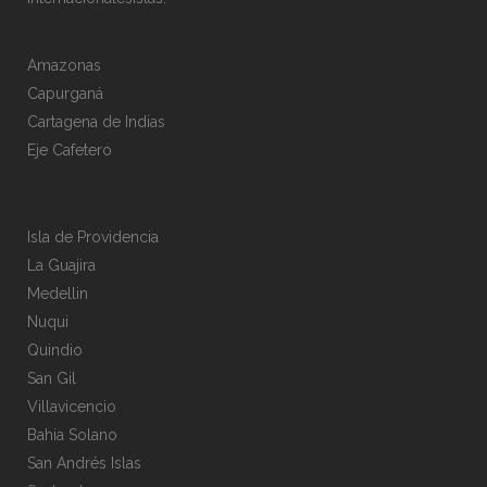
Amazonas
Capurganá
Cartagena de Indias
Eje Cafetero
Isla de Providencia
La Guajira
Medellin
Nuqui
Quindio
San Gil
Villavicencio
Bahia Solano
San Andrés Islas