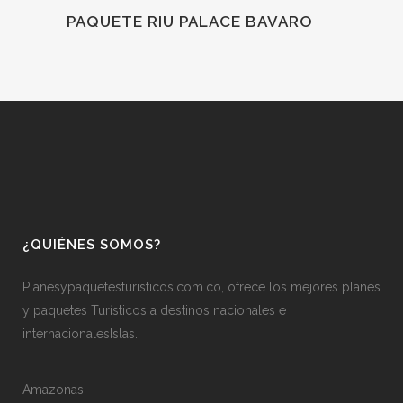
PAQUETE RIU PALACE BAVARO
¿QUIÉNES SOMOS?
Planesypaquetesturisticos.com.co, ofrece los mejores planes
y paquetes Turísticos a destinos nacionales e
internacionalesIslas.
Amazonas