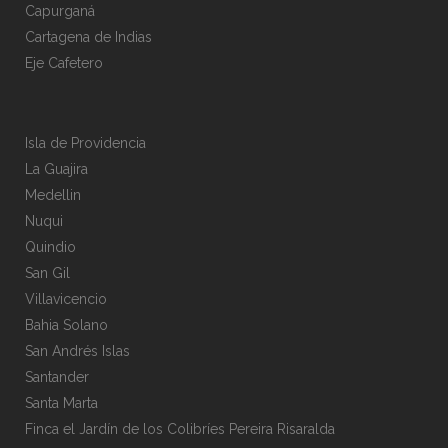
Capurganá
Cartagena de Indias
Eje Cafetero
Isla de Providencia
La Guajira
Medellin
Nuqui
Quindio
San Gil
Villavicencio
Bahia Solano
San Andrés Islas
Santander
Santa Marta
Finca el Jardín de los Colibríes Pereira Risaralda