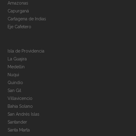
Amazonas
Capurganá
Cartagena de Indias
Eje Cafetero
Isla de Providencia
La Guajira
Medellin
Nuqui
Quindio
San Gil
Villavicencio
Bahia Solano
San Andrés Islas
Santander
Santa Marta