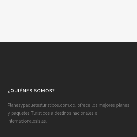
¿QUIÉNES SOMOS?
Planesypaquetesturisticos.com.co, ofrece los mejores planes
y paquetes Turísticos a destinos nacionales e
internacionalesIslas.