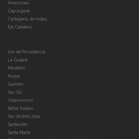
Amazonas
Capurganá
Cartagena de Indias
Eje Cafetero
Isla de Providencia
La Guajira
Medellin
Nuqui
Quindio
San Gil
Villavicencio
Bahia Solano
San Andrés Islas
Santander
Santa Marta