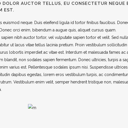
O DOLOR AUCTOR TELLUS, EU CONSECTETUR NEQUE 
M EST.
is euismod neque. Duis eleifend ligula id tortor finibus faucibus. Done
is. Donec orci enim, bibendum a augue quis, aliquet cursus quam.
pien nibh auctor tortor, vel vulputate sapien tortor et velit. Sed nulla 
r ut lacus vitae tellus lacinia pretium. Proin vestibulum sollicitudin 
rus lobortis imperdiet ac vitae est. Interdum et malesuada fames ac 
em blandit, non sodales sapien fermentum. Donec ultricies, turpis a sagi
 enim varius est. Pellentesque sodales ipsum nisi. Suspendisse ultrices
icitudin dapibus egestas, lorem eros vestibulum turpis, ac condimentu
rutrum. Vestibulum enim velit, semper hendrerit tristique non, malesu
a.