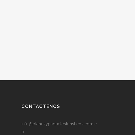
CONTÁCTENOS
info@planesypaquetesturisticos.com.c
o