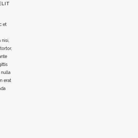
ELIT
c et
nisi,
tortor,
ante
ttis
 nulla
m erat
ada