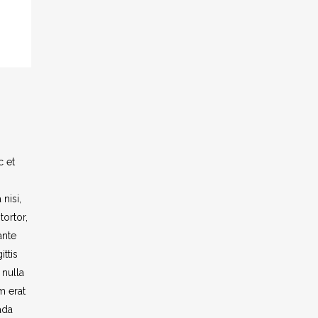
c et
nisi,
tortor,
ante
ttis
 nulla
m erat
ada