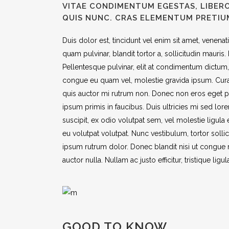
VITAE CONDIMENTUM EGESTAS, LIBER
QUIS NUNC. CRAS ELEMENTUM PRETIU
Duis dolor est, tincidunt vel enim sit amet, venenat
quam pulvinar, blandit tortor a, sollicitudin maur
Pellentesque pulvinar, elit at condimentum dictum, sa
congue eu quam vel, molestie gravida ipsum. Curabitu
quis auctor mi rutrum non. Donec non eros eget pu
ipsum primis in faucibus. Duis ultricies mi sed lor
suscipit, ex odio volutpat sem, vel molestie ligula
eu volutpat volutpat. Nunc vestibulum, tortor soll
ipsum rutrum dolor. Donec blandit nisi ut congue 
auctor nulla. Nullam ac justo efficitur, tristique ligul
GOOD TO KNOW