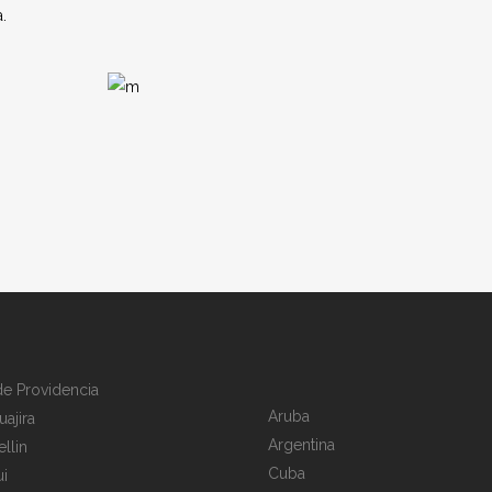
a.
 de Providencia
Aruba
uajira
Argentina
llin
Cuba
i