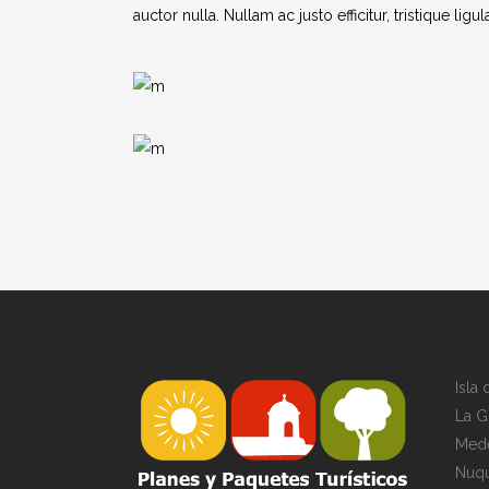
auctor nulla. Nullam ac justo efficitur, tristique ligul
Isla
La G
Mede
Nuqu