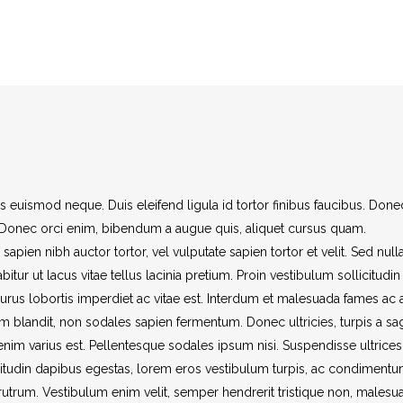
is euismod neque. Duis eleifend ligula id tortor finibus faucibus. Done
is. Donec orci enim, bibendum a augue quis, aliquet cursus quam.
pien nibh auctor tortor, vel vulputate sapien tortor et velit. Sed nulla 
r ut lacus vitae tellus lacinia pretium. Proin vestibulum sollicitudin 
rus lobortis imperdiet ac vitae est. Interdum et malesuada fames ac 
em blandit, non sodales sapien fermentum. Donec ultricies, turpis a sagi
 enim varius est. Pellentesque sodales ipsum nisi. Suspendisse ultrices
icitudin dapibus egestas, lorem eros vestibulum turpis, ac condimentu
rutrum. Vestibulum enim velit, semper hendrerit tristique non, malesu