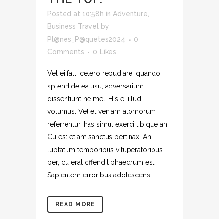
Posted at 10:58h
in
Adventure
,
Business Travel
by
Pl@nes_P@quetes2024
0
Comments
0
Likes
Vel ei falli cetero repudiare, quando
splendide ea usu, adversarium
dissentiunt ne mel. His ei illud
volumus. Vel et veniam atomorum
referrentur, has simul exerci tibique an.
Cu est etiam sanctus pertinax. An
luptatum temporibus vituperatoribus
per, cu erat offendit phaedrum est.
Sapientem erroribus adolescens...
READ MORE