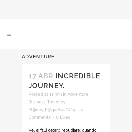
ADVENTURE
17 ABR
INCREDIBLE
JOURNEY.
Posted at 11:39h
in
Adventure
,
Business Travel
by
Pl@nes_P@quetes2024
0
Comments
0
Likes
Vel ei falli cetero repudiare, quando