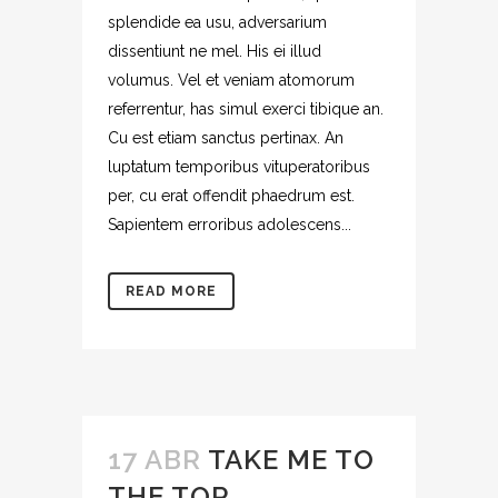
splendide ea usu, adversarium
dissentiunt ne mel. His ei illud
volumus. Vel et veniam atomorum
referrentur, has simul exerci tibique an.
Cu est etiam sanctus pertinax. An
luptatum temporibus vituperatoribus
per, cu erat offendit phaedrum est.
Sapientem erroribus adolescens...
READ MORE
17 ABR
TAKE ME TO
THE TOP.