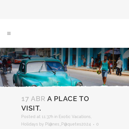
17 ABR
A PLACE TO
VISIT.
Posted at 11:37h
in
Exotic Vacations
,
Holidays
by
Pl@nes_P@quetes2024
0