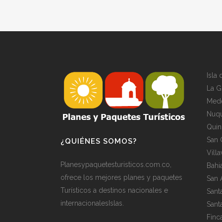
Isla
La G
Mede
Nuqu
Quin
San 
¿QUIÉNES SOMOS?
Vill
Planesypaquetesturisticos.com.co,
Bahi
ofrece los mejores planes y paquetes
San 
Turísticos a destinos nacionales e
Sant
internacionalesIslas.
Sant
Finc