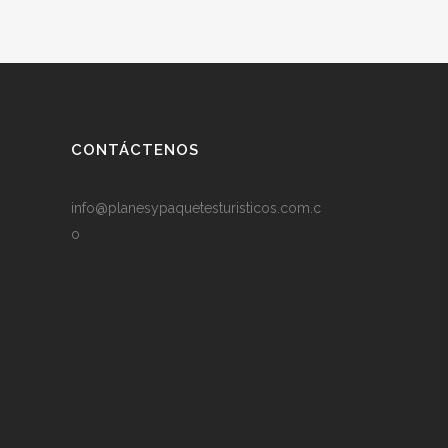
CONTÁCTENOS
info@planesypaquetesturisticos.com.c
o