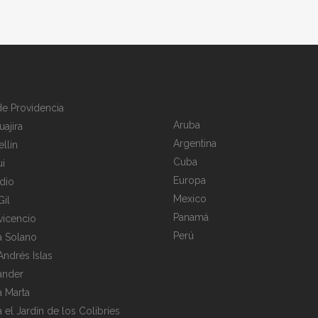
 de Providencia
Aruba
uajira
Argentina
llin
Cuba
i
Europa
dio
Mexico
Gil
Panamá
avicencio
Perú
a Solano
Andrés Islas
ander
a Marta
a el Jardín de los Colibríes