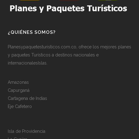
¿QUIÉNES SOMOS?
Planesypaquetesturisticos.com.co, ofrece los mejores planes
y paquetes Turísticos a destinos nacionales e
internacionalesIslas.
Amazonas
Capurganá
Cartagena de Indias
Eje Cafetero
Isla de Providencia