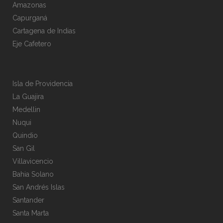
Amazonas
Capurganá
Cartagena de Indias
Eje Cafetero
Isla de Providencia
La Guajira
Medellin
Nuqui
Quindio
San Gil
Villavicencio
Bahia Solano
San Andrés Islas
Santander
Santa Marta