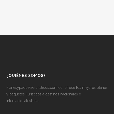
¿QUIÉNES SOMOS?
Planesypaquetesturisticos.com.co, ofrece los mejores planes
y paquetes Turísticos a destinos nacionales e
internacionalesIslas.