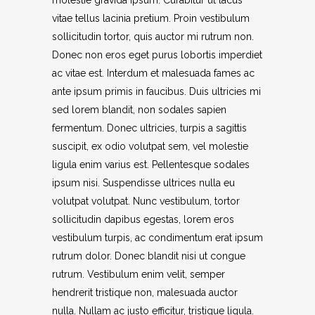
molestie gravida ipsum. Curabitur ut lacus
vitae tellus lacinia pretium. Proin vestibulum
sollicitudin tortor, quis auctor mi rutrum non.
Donec non eros eget purus lobortis imperdiet
ac vitae est. Interdum et malesuada fames ac
ante ipsum primis in faucibus. Duis ultricies mi
sed lorem blandit, non sodales sapien
fermentum. Donec ultricies, turpis a sagittis
suscipit, ex odio volutpat sem, vel molestie
ligula enim varius est. Pellentesque sodales
ipsum nisi. Suspendisse ultrices nulla eu
volutpat volutpat. Nunc vestibulum, tortor
sollicitudin dapibus egestas, lorem eros
vestibulum turpis, ac condimentum erat ipsum
rutrum dolor. Donec blandit nisi ut congue
rutrum. Vestibulum enim velit, semper
hendrerit tristique non, malesuada auctor
nulla. Nullam ac justo efficitur, tristique ligula.