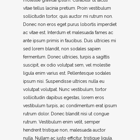
molestie gravida ipsum. Curabitur ut lacus
vitae tellus lacinia pretium. Proin vestibulum
sollicitudin tortor, quis auctor mi rutrum non.
Donec non eros eget purus lobortis imperdiet
ac vitae est. Interdum et malesuada fames ac
ante ipsum primis in faucibus. Duis ultricies mi
sed lorem blandit, non sodales sapien
fermentum. Donec ultricies, turpis a sagittis
suscipit, ex odio volutpat sem, vel molestie
ligula enim varius est. Pellentesque sodales
ipsum nisi. Suspendisse ultrices nulla eu
volutpat volutpat. Nunc vestibulum, tortor
sollicitudin dapibus egestas, lorem eros
vestibulum turpis, ac condimentum erat ipsum
rutrum dolor. Donec blandit nisi ut congue
rutrum. Vestibulum enim velit, semper
hendrerit tristique non, malesuada auctor
nulla. Nullam ac justo efficitur, tristique ligula.