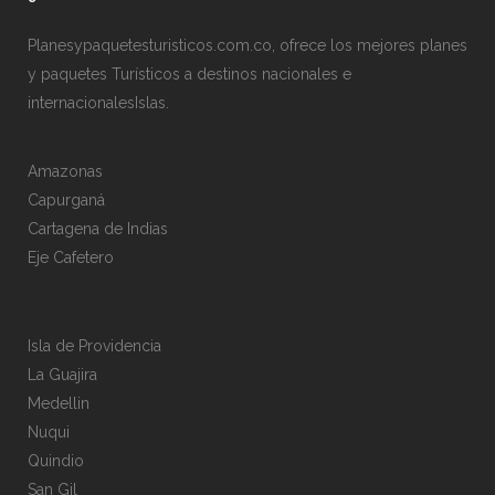
Planesypaquetesturisticos.com.co, ofrece los mejores planes
y paquetes Turísticos a destinos nacionales e
internacionalesIslas.
Amazonas
Capurganá
Cartagena de Indias
Eje Cafetero
Isla de Providencia
La Guajira
Medellin
Nuqui
Quindio
San Gil