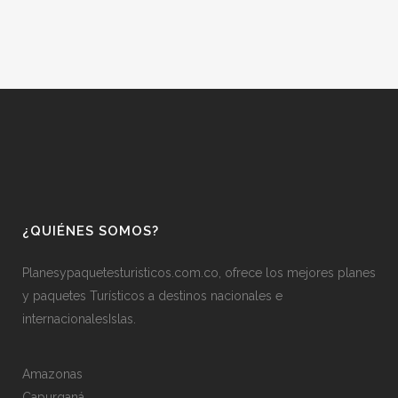
¿QUIÉNES SOMOS?
Planesypaquetesturisticos.com.co, ofrece los mejores planes
y paquetes Turísticos a destinos nacionales e
internacionalesIslas.
Amazonas
Capurganá