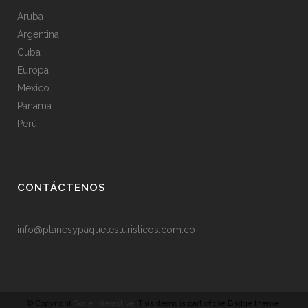
Aruba
Argentina
Cuba
Europa
Mexico
Panamá
Perú
CONTÁCTENOS
info@planesypaquetesturisticos.com.co
© Copyright
Qode Interactive.
This demo is part of the Bridge theme.