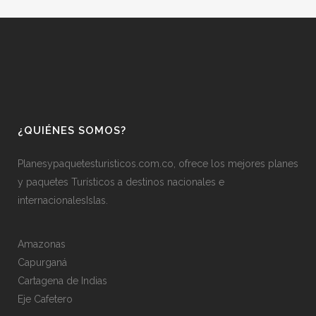
¿QUIÉNES SOMOS?
Planesypaquetesturisticos.com.co, ofrece los mejores planes
y paquetes Turísticos a destinos nacionales e
internacionalesIslas.
Amazonas
Capurganá
Cartagena de Indias
Eje Cafetero