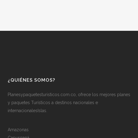
¿QUIÉNES SOMOS?
Planesypaquetesturisticos.com.co, ofrece los mejores planes
y paquetes Turísticos a destinos nacionales e
internacionalesIslas.
Amazonas
Capurganá